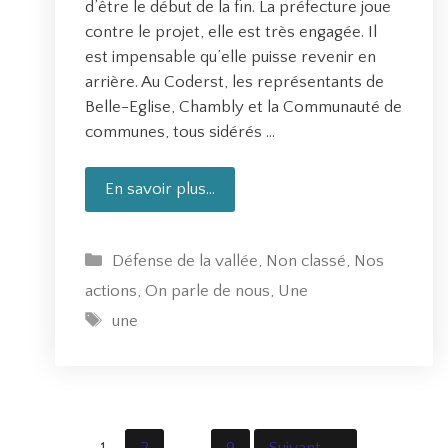
d’être le début de la fin. La préfecture joue
contre le projet, elle est très engagée. Il
est impensable qu’elle puisse revenir en
arrière. Au Coderst, les représentants de
Belle-Eglise, Chambly et la Communauté de
communes, tous sidérés …
En savoir plus…
C
e
n
C
Défense de la vallée
,
Non classé
,
Nos
’
a
e
actions
,
On parle de nous
,
Une
t
s
É
une
é
t
t
g
p
i
o
a
q
r
s
u
i
e
e