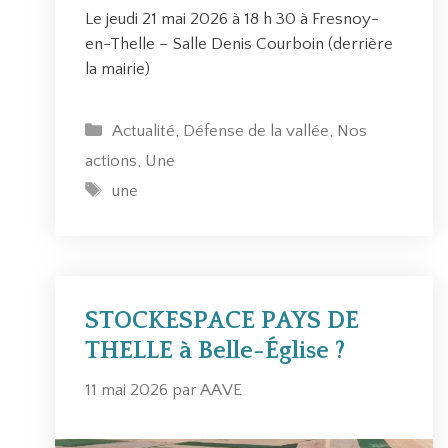
Le jeudi 21 mai 2026 à 18 h 30 à Fresnoy-
en-Thelle – Salle Denis Courboin (derrière
la mairie)
C
Actualité
,
Défense de la vallée
,
Nos
a
actions
,
Une
t
É
une
é
t
g
i
o
q
r
u
i
e
STOCKESPACE PAYS DE
e
t
THELLE à Belle-Église ?
s
t
e
11 mai 2026
par
AAVE
s