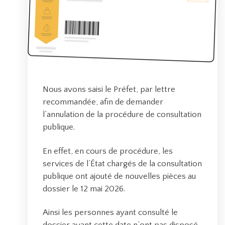
o
n
e
l
o
g
i
Nous avons saisi le Préfet, par lettre
s
recommandée, afin de demander
t
l’annulation de la procédure de consultation
i
publique.
q
u
En effet, en cours de procédure, les
e
services de l’État chargés de la consultation
à
publique ont ajouté de nouvelles pièces au
B
dossier le 12 mai 2026.
e
Ainsi les personnes ayant consulté le
l
dossier avant cette date n’ont pas disposé