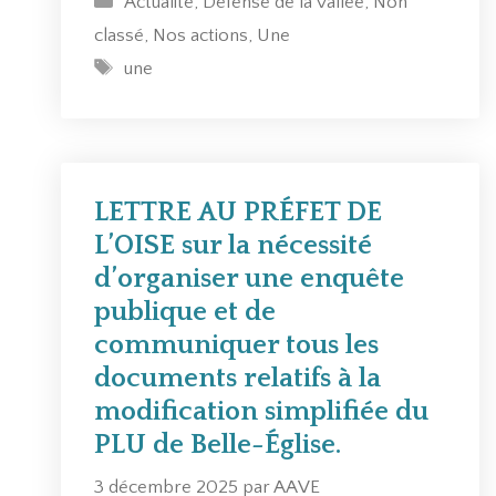
Actualité
,
Défense de la vallée
,
Non
a
classé
,
Nos actions
,
Une
t
É
une
é
t
g
i
o
q
r
u
i
e
LETTRE AU PRÉFET DE
e
t
L’OISE sur la nécessité
s
t
d’organiser une enquête
e
publique et de
s
communiquer tous les
documents relatifs à la
modification simplifiée du
PLU de Belle-Église.
3 décembre 2025
par
AAVE