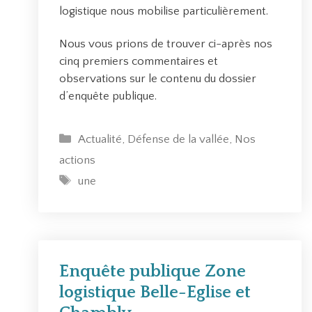
logistique nous mobilise particulièrement.
Nous vous prions de trouver ci-après nos
cinq premiers commentaires et
observations sur le contenu du dossier
d’enquête publique.
C
Actualité
,
Défense de la vallée
,
Nos
a
actions
t
É
une
é
t
g
i
o
q
r
u
i
e
Enquête publique Zone
e
t
logistique Belle-Eglise et
s
t