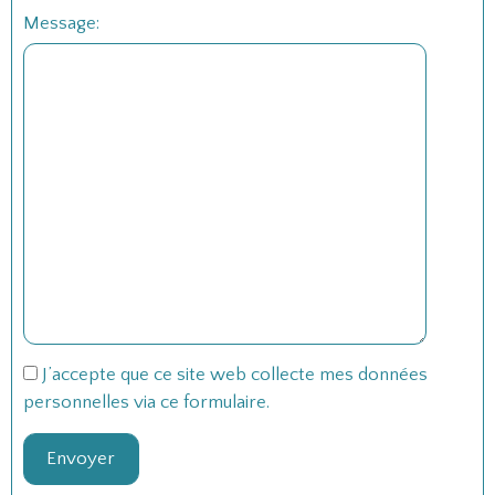
l
L
Message:
e
o
s
g
i
s
t
i
q
u
e
d
u
T
J’accepte que ce site web collecte mes données
h
personnelles via ce formulaire.
e
l
Envoyer
l
e