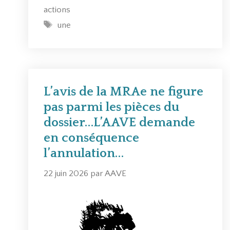
a
V
actions
t
E
É
une
é
d
t
g
e
i
o
m
q
r
a
u
i
n
e
L’avis de la MRAe ne figure
e
d
t
pas parmi les pièces du
s
e
t
dossier…L’AAVE demande
l
e
en conséquence
’
s
a
l’annulation…
r
22 juin 2026
par
AAVE
r
ê
t
d
e