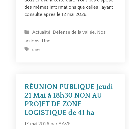
l
des mêmes informations que celles l’ayant
e
consulté après le 12 mai 2026.
-
É
g
C
Actualité
,
Défense de la vallée
,
Nos
l
a
actions
,
Une
i
t
É
une
s
é
t
e
g
i
e
o
q
t
r
u
C
i
e
RÉUNION PUBLIQUE Jeudi
h
e
t
a
21 Mai à 18h30 NON AU
s
t
m
PROJET DE ZONE
e
b
LOGISTIQUE de 41 ha
s
l
y
17 mai 2026
par
AAVE