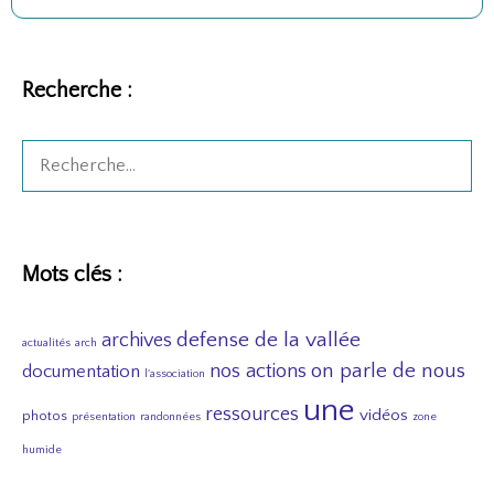
m
a
i
Recherche :
s
…
Rechercher :
Mots clés :
defense de la vallée
archives
actualités
arch
nos actions
on parle de nous
documentation
l'association
une
ressources
vidéos
photos
présentation
randonnées
zone
humide