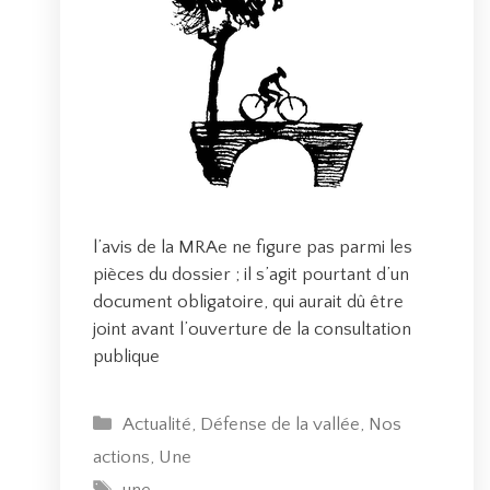
l
a
c
o
n
s
u
l
t
l’avis de la MRAe ne figure pas parmi les
a
pièces du dossier ; il s’agit pourtant d’un
t
document obligatoire, qui aurait dû être
i
joint avant l’ouverture de la consultation
o
publique
n
p
C
Actualité
,
Défense de la vallée
,
Nos
u
a
actions
,
Une
b
t
l
É
une