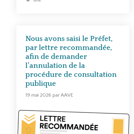
é
i
t
g
q
i
o
u
q
r
e
u
i
s
e
Nous avons saisi le Préfet,
e
u
t
par lettre recommandée,
s
r
t
afin de demander
l
e
l’annulation de la
e
s
procédure de consultation
p
r
publique
o
19 mai 2026
par
AAVE
j
e
t
d
e
z