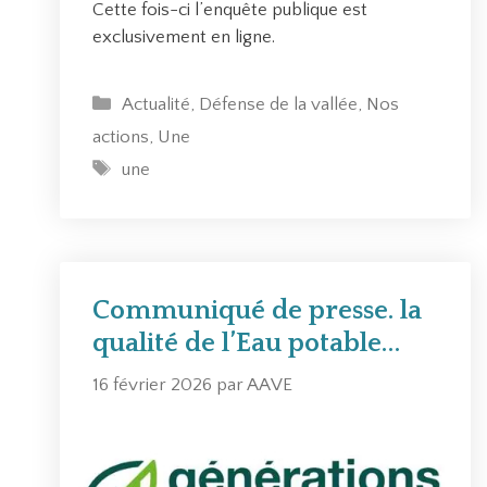
Cette fois-ci l’enquête publique est
exclusivement en ligne.
C
Actualité
,
Défense de la vallée
,
Nos
a
actions
,
Une
t
É
une
é
t
g
i
o
q
r
u
i
e
Communiqué de presse. la
e
t
qualité de l’Eau potable…
s
t
e
16 février 2026
par
AAVE
s